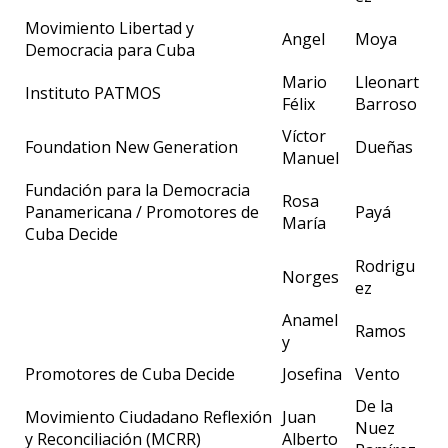
Movimiento Libertad y
Angel
Moya
Democracia para Cuba
Mario
Lleonart
Instituto PATMOS
Félix
Barroso
Víctor
Foundation New Generation
Dueñas
Manuel
Fundación para la Democracia
Rosa
Panamericana / Promotores de
Payá
María
Cuba Decide
Rodrigu
Norges
ez
Anamel
Ramos
y
Promotores de Cuba Decide
Josefina
Vento
De la
Movimiento Ciudadano Reflexión
Juan
Nuez
y Reconciliación (MCRR)
Alberto