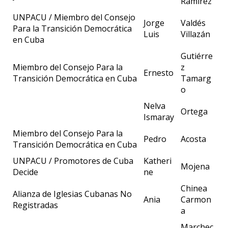
Ramírez
UNPACU / Miembro del Consejo
Jorge
Valdés
Para la Transición Democrática
Luis
Villazán
en Cuba
Gutiérre
Miembro del Consejo Para la
z
Ernesto
Transición Democrática en Cuba
Tamarg
o
Nelva
Ortega
Ismaray
Miembro del Consejo Para la
Pedro
Acosta
Transición Democrática en Cuba
UNPACU / Promotores de Cuba
Katheri
Mojena
Decide
ne
Chinea
Alianza de Iglesias Cubanas No
Ania
Carmon
Registradas
a
Marchec