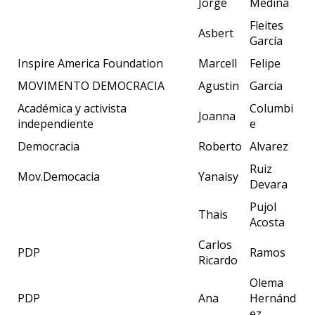
Jorge
Medina
Fleites
Asbert
García
Inspire America Foundation
Marcell
Felipe
MOVIMENTO DEMOCRACIA
Agustin
Garcia
Académica y activista
Columbi
Joanna
independiente
e
Democracia
Roberto
Alvarez
Ruiz
Mov.Democacia
Yanaisy
Devara
Pujol
Thais
Acosta
Carlos
PDP
Ramos
Ricardo
Olema
PDP
Ana
Hernánd
ez