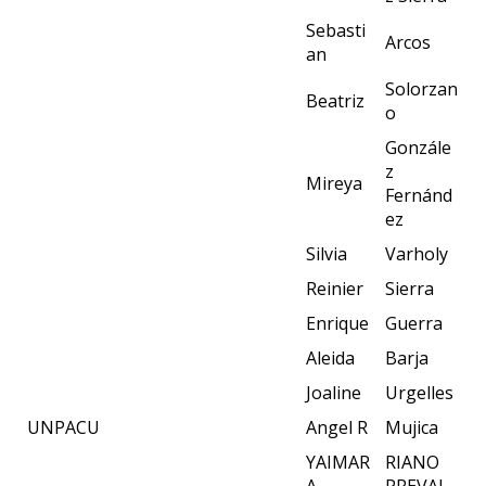
Sebasti
Arcos
an
Solorzan
Beatriz
o
Gonzále
z
Mireya
Fernánd
ez
Silvia
Varholy
Reinier
Sierra
Enrique
Guerra
Aleida
Barja
Joaline
Urgelles
UNPACU
Angel R
Mujica
YAIMAR
RIANO
A
PREVAL