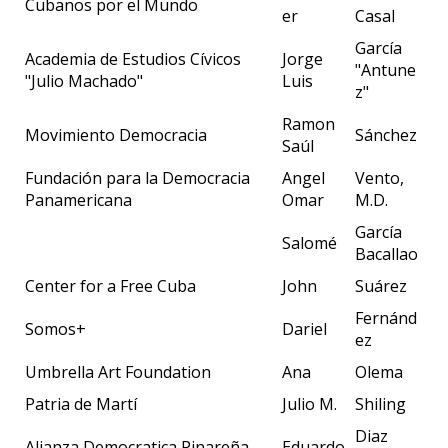
Cubanos por el Mundo
er
Casal
García
Academia de Estudios Cívicos
Jorge
"Antune
"Julio Machado"
Luis
z"
Ramon
Movimiento Democracia
Sánchez
Saúl
Fundación para la Democracia
Angel
Vento,
Panamericana
Omar
M.D.
García
Salomé
Bacallao
Center for a Free Cuba
John
Suárez
Fernánd
Somos+
Dariel
ez
Umbrella Art Foundation
Ana
Olema
Patria de Martí
Julio M.
Shiling
Diaz
Alianza Democratica Pinareña
Eduardo