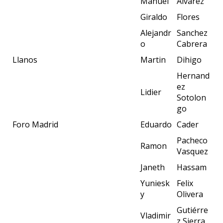
Manuel
Alvarez
Giraldo
Flores
Alejandr
Sanchez
o
Cabrera
Llanos
Martin
Dihigo
Hernand
ez
Lidier
Sotolon
go
Foro Madrid
Eduardo
Cader
Pacheco
Ramon
Vasquez
Janeth
Hassam
Yuniesk
Felix
y
Olivera
Gutiérre
Vladimir
z Sierra