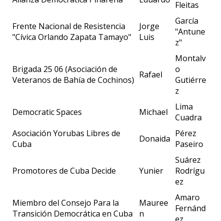
Fleitas
García
Frente Nacional de Resistencia
Jorge
"Antune
"Cívica Orlando Zapata Tamayo"
Luis
z"
Montalv
Brigada 25 06 (Asociación de
o
Rafael
Veteranos de Bahía de Cochinos)
Gutiérre
z
Lima
Democratic Spaces
Michael
Cuadra
Asociación Yorubas Libres de
Pérez
Donaida
Cuba
Paseiro
Suárez
Promotores de Cuba Decide
Yunier
Rodrígu
ez
Amaro
Miembro del Consejo Para la
Mauree
Fernánd
Transición Democrática en Cuba
n
ez