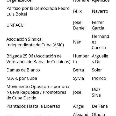
Partido por la Democracia Pedro
Félix
Navarro
Luis Boitel
José
Ferrer
UNPACU
Daniel
García
Hernánd
Asociación Sindical
Iván
ez
Independiente de Cuba (ASIC)
Carrillo
Brigada 25 06 (Asociación de
Humber
Arguelle
Veteranos de Bahía de Cochinos)
to
s Dir
Damas de Blanco
Berta
Soler
M.A.R. por Cuba
Sylvia
Iriondo
Movimiento Opositores por una
Díaz
Nueva República / Promotores
José
Silva
de Cuba Decide
Plantados Hasta la Libertad
Angel
De Fana
Alexand
Otaola