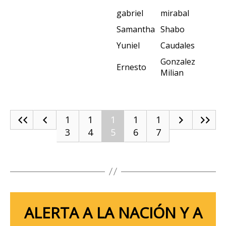
gabriel
mirabal
Samantha
Shabo
Yuniel
Caudales
Gonzalez
Ernesto
Milian
1
1
1
1
1
3
4
5
6
7
ALERTA A LA NACIÓN Y A