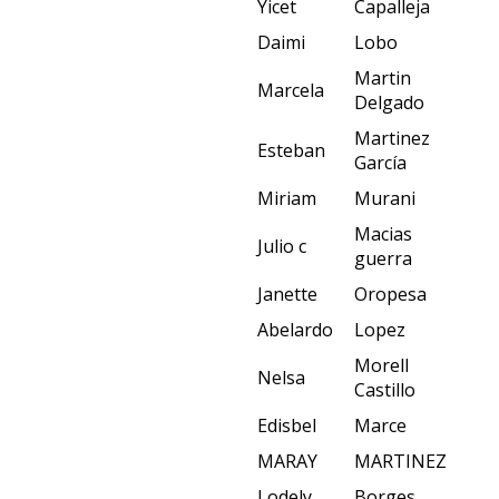
Yicet
Capalleja
Daimi
Lobo
Martin
Marcela
Delgado
Martinez
Esteban
García
Miriam
Murani
Macias
Julio c
guerra
Janette
Oropesa
Abelardo
Lopez
Morell
Nelsa
Castillo
Edisbel
Marce
MARAY
MARTINEZ
Lodely
Borges