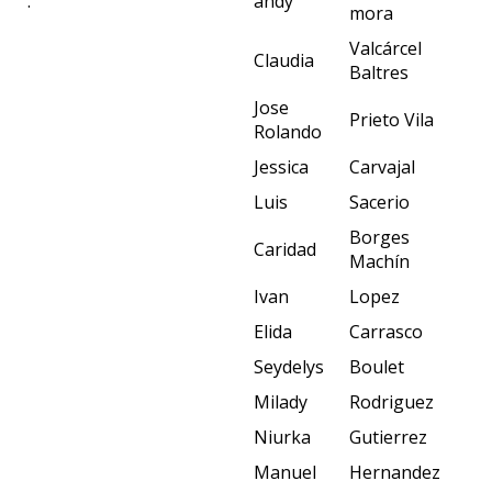
.
andy
mora
Valcárcel
Claudia
Baltres
Jose
Prieto Vila
Rolando
Jessica
Carvajal
Luis
Sacerio
Borges
Caridad
Machín
Ivan
Lopez
Elida
Carrasco
Seydelys
Boulet
Milady
Rodriguez
Niurka
Gutierrez
Manuel
Hernandez