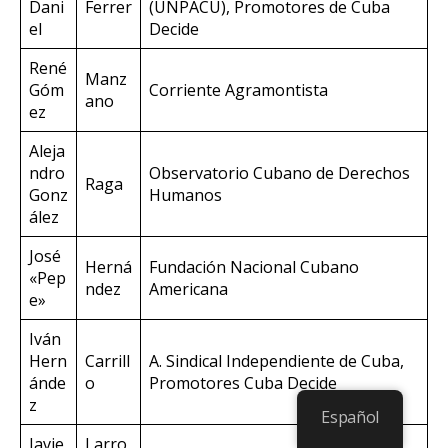
Dani
Ferrer
(UNPACU), Promotores de Cuba
el
Decide
René
Manz
Góm
Corriente Agramontista
ano
ez
Aleja
ndro
Observatorio Cubano de Derechos
Raga
Gonz
Humanos
ález
José
Herná
Fundación Nacional Cubano
«Pep
ndez
Americana
e»
Iván
Hern
Carrill
A. Sindical Independiente de Cuba,
ánde
o
Promotores Cuba Decide
z
Español
Javie
Larro