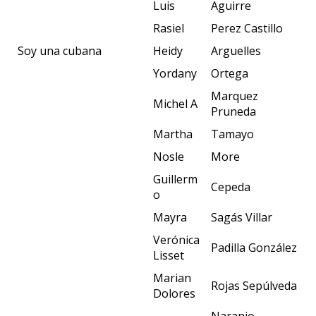
Luis
Aguirre
Rasiel
Perez Castillo
Soy una cubana
Heidy
Arguelles
Yordany
Ortega
Marquez
Michel A
Pruneda
Martha
Tamayo
Nosle
More
Guillerm
Cepeda
o
Mayra
Sagás Villar
Verónica
Padilla González
Lisset
Marian
Rojas Sepúlveda
Dolores
Naranjo