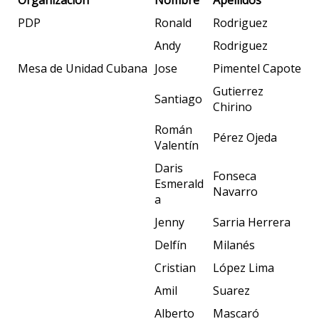
PDP
Ronald
Rodriguez
Andy
Rodriguez
Mesa de Unidad Cubana
Jose
Pimentel Capote
Gutierrez
Santiago
Chirino
Román
Pérez Ojeda
Valentín
Daris
Fonseca
Esmerald
Navarro
a
Jenny
Sarria Herrera
Delfín
Milanés
Cristian
López Lima
Amil
Suarez
Alberto
Mascaró