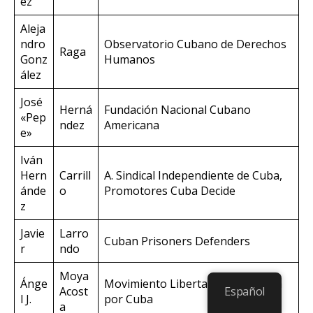
ez
Aleja
ndro
Observatorio Cubano de Derechos
Raga
Gonz
Humanos
ález
José
Herná
Fundación Nacional Cubano
«Pep
ndez
Americana
e»
Iván
Hern
Carrill
A. Sindical Independiente de Cuba,
ánde
o
Promotores Cuba Decide
z
Javie
Larro
Cuban Prisoners Defenders
r
ndo
Moya
Ánge
Movimiento Libertad Democrática
Acost
Español
l J.
por Cuba
a