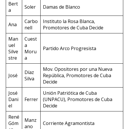
Bert
Soler
Damas de Blanco
a
Carbo
Instituto la Rosa Blanca,
Ana
nell
Promotores de Cuba Decide
Man
Cuest
uel
a
Partido Arco Progresista
Silve
Moru
stre
a
Mov. Opositores por una Nueva
Díaz
José
República, Promotores de Cuba
Silva
Decide
José
Unión Patriótica de Cuba
Dani
Ferrer
(UNPACU), Promotores de Cuba
el
Decide
René
Manz
Góm
Corriente Agramontista
ano